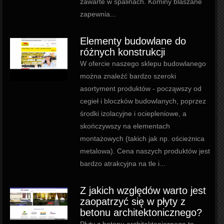
zawarte w spalinach. Kominy blaszane
zapewnia...
Elementy budowlane do
różnych konstrukcji
W ofercie naszego sklepu budowlanego
można znaleźć bardzo szeroki
asortyment produktów - począwszy od
cegieł i bloczków budowlanych, poprzez
środki izolacyjne i ociepleniowe, a
skończywszy na elementach
montażowych (takich jak np. ościeżnica
metalowa). Cena naszych produktów jest
bardzo atrakcyjna na tle i...
Z jakich względów warto jest
zaopatrzyć się w płyty z
betonu architektonicznego?