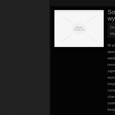
So
wy
Do
Ma
W pr
spec
wiel
remo
zajm
wyso
inny
rozw
char
zast
bezp