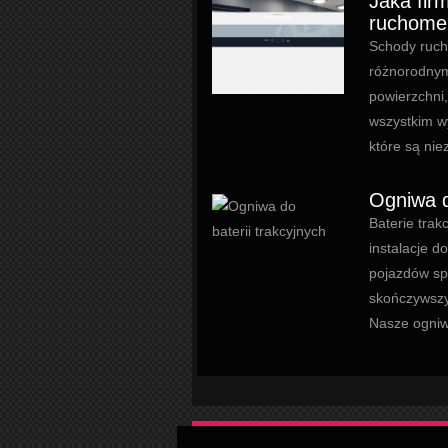
Jaka fir
ruchome
Schody ruch
różnorodnym
powierzchni,
wszystkim w
które są nie
Ogniwa d
Baterie trak
instalacje 
pojazdów sp
skończywszy
Nasze ogniwa