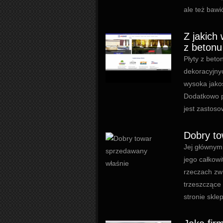
ale też bawić
Z jakich
z betonu
Płyty z beto
dekoracyjnyc
wysoka jakoś
Dodatkowo pł
jest zastoso
Dobry to
Jej głównym
jego całkowi
rzeczach zw
trzeszczące
stronie skle