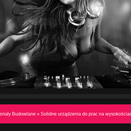
eriały Budowlane
»
Solidne urządzenia do prac na wysokościa