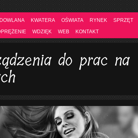
UDOWLANA
KWATERA
OŚWIATA
RYNEK
SPRZĘT
DPRĘŻENIE
WDZIĘK
WEB
KONTAKT
ządzenia do prac na
ach