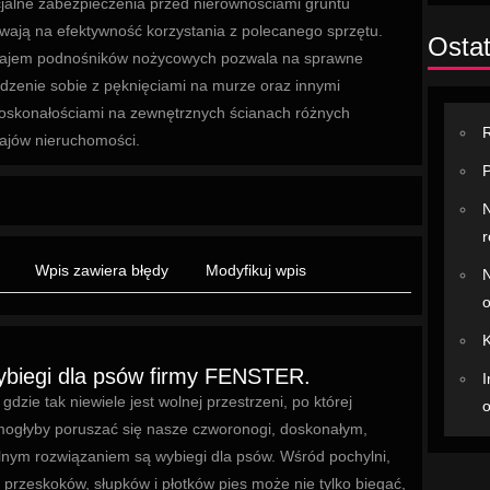
jalne zabezpieczenia przed nierównościami gruntu
wają na efektywność korzystania z polecanego sprzętu.
Ostat
ajem podnośników nożycowych pozwala na sprawne
dzenie sobie z pęknięciami na murze oraz innymi
oskonałościami na zewnętrznych ścianach różnych
R
ajów nieruchomości.
P
N
r
Wpis zawiera błędy
Modyfikuj wpis
N
o
K
wybiegi dla psów firmy FENSTER.
I
gdzie tak niewiele jest wolnej przestrzeni, po której
o
ogłyby poruszać się nasze czworonogi, doskonałym,
lnym rozwiązaniem są wybiegi dla psów. Wśród pochylni,
przeskoków, słupków i płotków pies może nie tylko biegać,