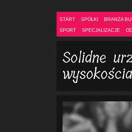
START
SPÓŁKI
BRANŻA B
SPORT
SPECJALIZACJE
O
Solidne ur
wysokości