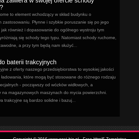
ma zawiera w swojej ofercie schody
?
ome to element wchodzący w skład budynku o
 zastosowaniu. Płynne i szybkie poruszanie się po jego
 jak również i dopasowanie do ogólnego wystroju tym
yróżniają się schody tego typu. Natomiast schody ruchome,
zawodne, a przy tym będą nam służyć...
o baterii trakcyjnych
cyjne z oferty naszego przedsiębiorstwa to wysokiej jakości
do ładowania, które mogą być stosowane do różnego rodzaju
ecjalnych - począwszy od wózków widłowych, a
 na magazynowych maszynach do mycia powierzchni.
 trakcyjne są bardzo solidne i bazuj...