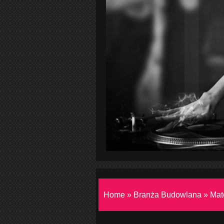
Home
»
Branża Budowlana
»
Mat