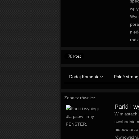
spec
wpły
Wyn
pora
nied
rodz
Dodaj Komentarz
Poleć stronę
Zobacz również:
Parki i 
W miastach, 
swobodnie m
niepowtarza
równoważni, 