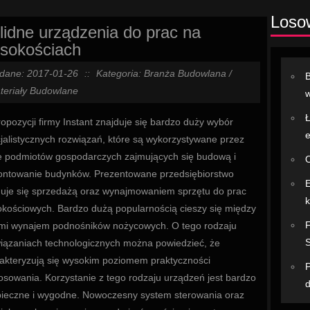
Loso
lidne urządzenia do prac na
sokościach
dane: 2017-01-26
::
Kategoria: Branża Budowlana /
B
teriały Budowlane
opozycji firmy Instant znajduje się bardzo duży wybór
e
jalistycznych rozwiązań, które są wykorzystywane przez
e podmiotów gospodarczych zajmujących się budową i
O
ntowanie budynków. Prezentowane przedsiębiorstwo
E
uje się sprzedażą oraz wynajmowaniem sprzętu do prac
k
kościowych. Bardzo dużą popularnością cieszy się między
F
mi wynajem podnośników nożycowych. O tego rodzaju
iązaniach technologicznych można powiedzieć, że
akteryzują się wysokim poziomem praktyczności
P
osowania. Korzystanie z tego rodzaju urządzeń jest bardzo
ieczne i wygodne. Nowoczesny system sterowania oraz