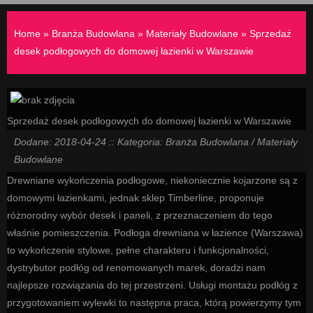
Home
»
Branża Budowlana
»
Materiały Budowlane
»
Sprzedaż
desek podłogowych do domowej łazienki w Warszawie
Sprzedaż desek podłogowych do domowej łazienki w Warszawie
Dodane: 2018-04-24
::
Kategoria: Branża Budowlana / Materiały
Budowlane
Drewniane wykończenia podłogowe, niekoniecznie kojarzone są z
domowymi łazienkami, jednak sklep Timberline, proponuje
różnorodny wybór desek i paneli, z przeznaczeniem do tego
właśnie pomieszczenia. Podłoga drewniana w łazience (Warszawa)
to wykończenie stylowe, pełne charakteru i funkcjonalności,
dystrybutor podłóg od renomowanych marek, doradzi nam
najlepsze rozwiązania do tej przestrzeni. Usługi montażu podłóg z
przygotowaniem wylewki to następna praca, którą powierzymy tym