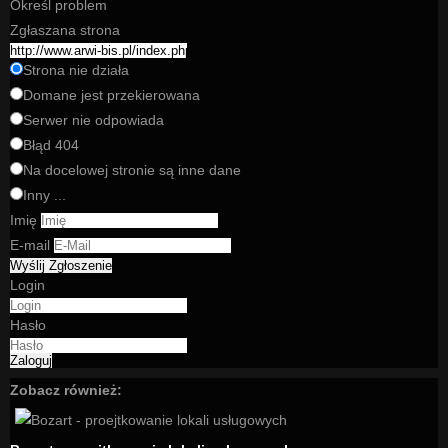
Określ problem
Zgłaszana strona
Strona nie działa
Domane jest przekierowana
Serwer nie odpowiada
Błąd 404
Na docelowej stronie są inne dane
Inny ...
Imię
E-mail
Login
Hasło
Zobacz również: