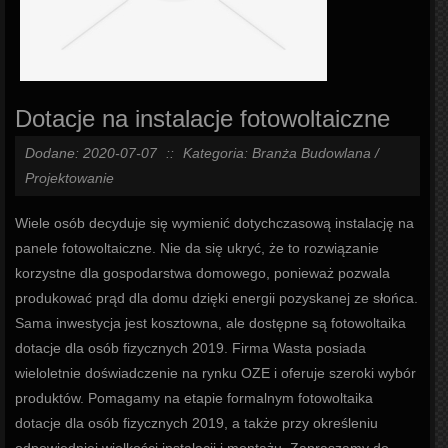
Dotacje na instalacje fotowoltaiczne
Dodane: 2020-07-07
::
Kategoria: Branża Budowlana /
Projektowanie
Wiele osób decyduje się wymienić dotychczasową instalację na
panele fotowoltaiczne. Nie da się ukryć, że to rozwiązanie
korzystne dla gospodarstwa domowego, ponieważ pozwala
produkować prąd dla domu dzięki energii pozyskanej ze słońca.
Sama inwestycja jest kosztowna, ale dostępne są fotowoltaika
dotacje dla osób fizycznych 2019. Firma Wasta posiada
wieloletnie doświadczenie na rynku OZE i oferuje szeroki wybór
produktów. Pomagamy na etapie formalnym fotowoltaika
dotacje dla osób fizycznych 2019, a także przy określeniu