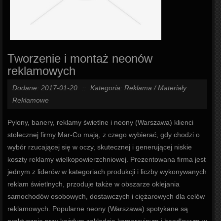
Tworzenie i montaż neonów
reklamowych
Dodane: 2017-01-20
::
Kategoria: Reklama / Materiały
Reklamowe
Pylony, banery, reklamy świetlne i neony (Warszawa) klienci
stołecznej firmy Mar-Co mają, z czego wybierać, gdy chodzi o
wybór rzucającej się w oczy, skutecznej i generującej niskie
koszty reklamy wielkopowierzchniowej. Prezentowana firma jest
jednym z liderów w kategoriach produkcji i liczby wykonywanych
reklam świetlnych, przoduje także w obszarze oklejania
samochodów osobowych, dostawczych i ciężarowych dla celów
reklamowych. Popularne neony (Warszawa) spotykane są