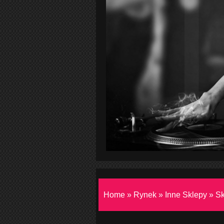
Home
»
Rynek
»
Inne Sklepy
»
Sk