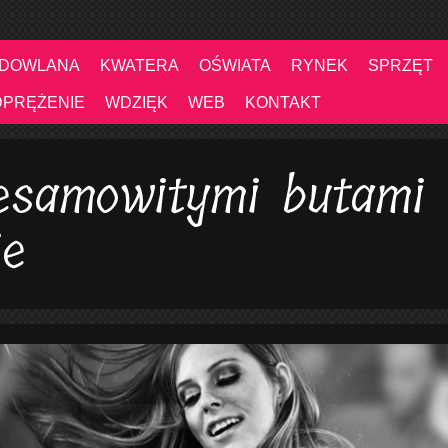
UDOWLANA
KWATERA
OŚWIATA
RYNEK
SPRZĘT
DPRĘŻENIE
WDZIĘK
WEB
KONTAKT
iesamowitymi butami
ie