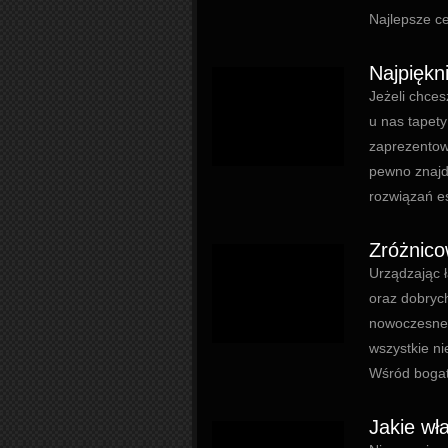
Najlepsze ce
Najpiękn
Jeżeli chces
u nas tapet
zaprezentow
pewno znajdz
rozwiązań es
Zróżnico
Urządzając ł
oraz dobrych
nowoczesne 
wszystkie ni
Wśród bogate
Jakie wła