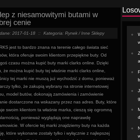
Loso
lep z niesamowitymi butami w
brej cenie
dane: 2017-01-18
::
Kategoria: Rynek / Inne Sklepy
W
w
KS jest to bardzo znana na terenie całego świata sieć
Z
pów, która oferuje swoim klientom przepiękne buty. Od
a
egoś czasu można kupić buty marki clarks online. Dzięki
, że można kupić buty tej właśnie marki clarks online,
F
śnicy tej marki nie muszą już wychodzić z domu, ponieważ
b
arczy tylko, że zakupią wybrany na stronie internetowej
J
pu, model butów, dokonają zamówienia i zamówienie
g
anie dostarczone na wskazany przez nas adres. Buty, które
M
uje swoim klientom ta właśnie marka, cieszą się ogromną
d
larnością, ponieważ wyglądają one naprawdę
amowicie. W ofercie tej marki znajdziemy buty na każda
ję, które wykonane zostały tylko i wyłącznie z najlepszej
w