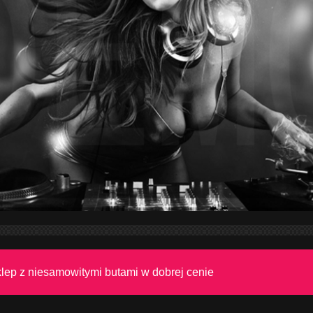
lep z niesamowitymi butami w dobrej cenie