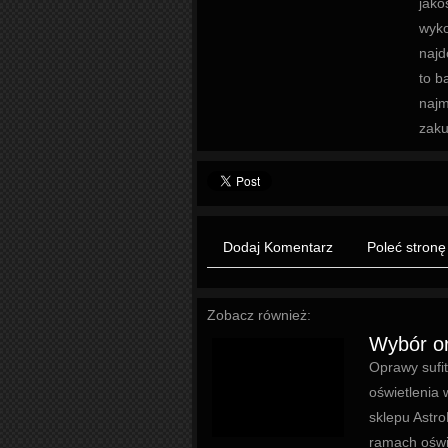
jako
wyko
najd
to b
najm
zaku
Dodaj Komentarz
Poleć stronę
Zobacz również:
Wybór or
Oprawy sufit
oświetlenia 
sklepu Astro
ramach oświe