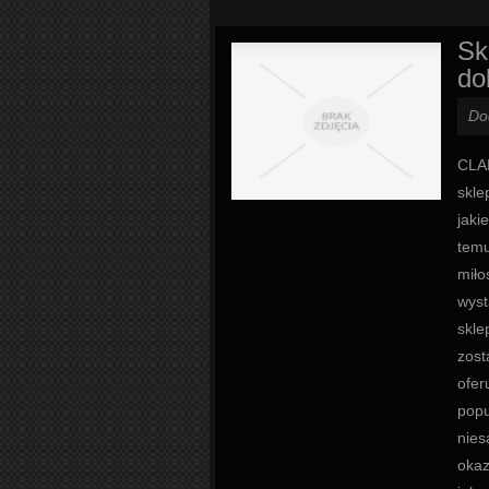
Sk
do
Do
CLAR
skle
jaki
temu
miło
wyst
skle
zost
ofer
popu
nies
okaz