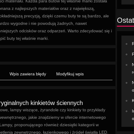
ści materiału. Każda para butów tej właśnie marki została
nana z najlepszych materiałów oraz z największą,
okładniejszą precyzją, dzięki czemu buty te są bardzo, ale
Ostat
ardzo wygodne i nie powodują żadnych, nawet
niejszych odcisków oraz odparzeń. Warto zdecydować się i
pić buty tej właśnie marki.
R
P
N
r
Wpis zawiera błędy
Modyfikuj wpis
N
o
K
yginalnych kinkietów ściennych
owe, lampy wiszące, żyrandole czy kinkiety to przykłady
I
wewnętrznego, jakie znajdziemy w ofercie internetowego
o
Lampy, proponującego również dziesiątki kategorii w
tlenia zewnętrznego, łazienkowego i źródeł światła LED.