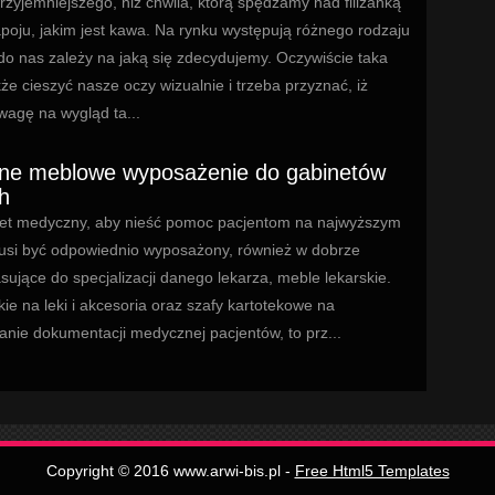
rzyjemniejszego, niż chwila, którą spędzamy nad filiżanką
poju, jakim jest kawa. Na rynku występują różnego rodzaju
 do nas zależy na jaką się zdecydujemy. Oczywiście taka
e cieszyć nasze oczy wizualnie i trzeba przyznać, iż
agę na wygląd ta...
zne meblowe wyposażenie do gabinetów
h
et medyczny, aby nieść pomoc pacjentom na najwyższym
usi być odpowiednio wyposażony, również w dobrze
sujące do specjalizacji danego lekarza, meble lekarskie.
kie na leki i akcesoria oraz szafy kartotekowe na
nie dokumentacji medycznej pacjentów, to prz...
Copyright © 2016 www.arwi-bis.pl -
Free Html5 Templates