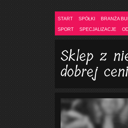
START
SPÓŁKI
BRANŻA B
SPORT
SPECJALIZACJE
O
Sklep z n
dobrej cen