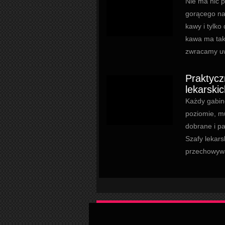
Nie ma nic p
gorącego na
kawy i tylko
kawa ma takż
zwracamy uw
Praktyc
lekarskic
Każdy gabin
poziomie, m
dobrane i pa
Szafy lekars
przechowywa