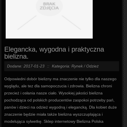
Elegancka, wygodna i praktyczna
bielizna.
Dodane: 2017-01-23
::
Kategoria: Rynek / Odzież
Odpowiedni dobór bielizny ma znaczenie nie tylko dla naszego
wyglądu, ale tez dla samopoczucia i zdrowia. Bielizna chroni
przecież i osłania nasze ciało. Wysokiej jakości bielizna
pochodząca od polskich producentów zaspokoi potrzeby pań,
panów i dzieci na odzież wygodną i elegancką. Dla kobiet duże
znaczenie będzie miała także bielizna wyszczuplająca i
modelująca sylwetkę. Sklep internetowy Bielizna Polska