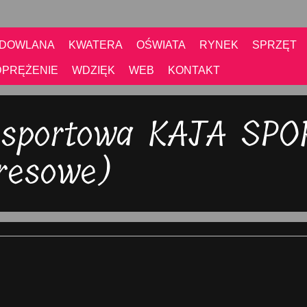
UDOWLANA
KWATERA
OŚWIATA
RYNEK
SPRZĘT
DPRĘŻENIE
WDZIĘK
WEB
KONTAKT
 sportowa KAJA SPO
dresowe)