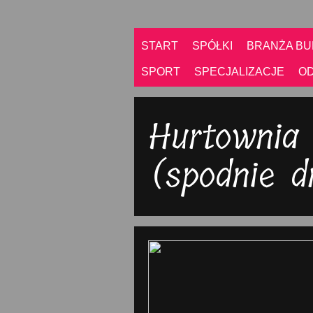
START
SPÓŁKI
BRANŻA B
SPORT
SPECJALIZACJE
O
Hurtownia
(spodnie 