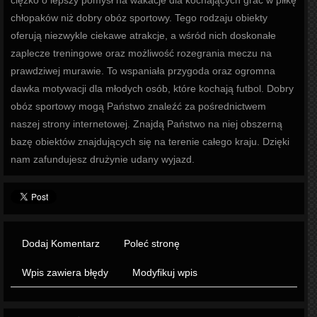
ciężko o lepszy pomysł na wakacje dla kochających grać w piłkę
chłopaków niż dobry obóz sportowy. Tego rodzaju obiekty
oferują niezwykle ciekawe atrakcje, a wśród nich doskonałe
zaplecze treningowe oraz możliwość rozegrania meczu na
prawdziwej murawie. To wspaniała przygoda oraz ogromna
dawka motywacji dla młodych osób, które kochają futbol. Dobry
obóz sportowy mogą Państwo znaleźć za pośrednictwem
naszej strony internetowej. Znajdą Państwo na niej obszerną
bazę obiektów znajdujących się na terenie całego kraju. Dzięki
nam zafundujesz drużynie udany wyjazd.
Dodaj Komentarz
Poleć stronę
Wpis zawiera błędy
Modyfikuj wpis