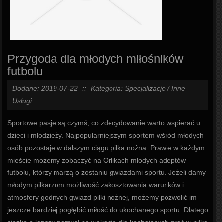
Przygoda dla młodych miłośników
futbolu
Dodane: 2019-07-22
::
Kategoria: Specjalizacje / Inne
Usługi
Sportowe pasje są czymś, co zdecydowanie warto wspierać u
dzieci i młodzieży. Najpopularniejszym sportem wśród młodych
osób pozostaje w dalszym ciągu piłka nożna. Prawie w każdym
mieście możemy zobaczyć na Orlikach młodych adeptów
futbolu, którzy marzą o zostaniu gwiazdami sportu. Jeżeli damy
młodym piłkarzom możliwość zakosztowania warunków i
atmosfery godnych gwiazd piłki nożnej, możemy pozwolić im
jeszcze bardziej pogłębić miłość do ukochanego sportu. Dlatego