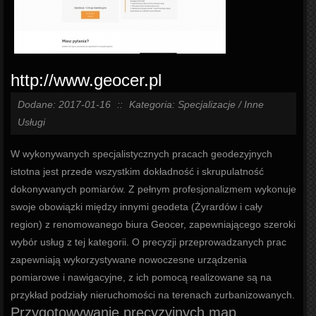
http://www.geocer.pl
Dodane: 2017-01-16
::
Kategoria: Specjalizacje / Inne
Usługi
W wykonywanych specjalistycznych pracach geodezyjnych
istotna jest przede wszystkim dokładność i skrupulatność
dokonywanych pomiarów. Z pełnym profesjonalizmem wykonuje
swoje obowiązki między innymi geodeta (Żyrardów i cały
region) z renomowanego biura Geocer, zapewniającego szeroki
wybór usług z tej kategorii. O precyzji przeprowadzanych prac
zapewniają wykorzystywane nowoczesne urządzenia
pomiarowe i nawigacyjne, z ich pomocą realizowane są na
przykład podziały nieruchomości na terenach zurbanizowanych.
Przygotowywanie precyzyjnych map