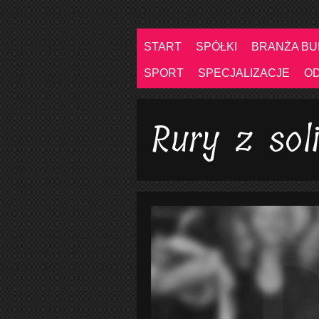
START
SPÓŁKI
BRANŻA B
SPORT
SPECJALIZACJE
O
Rury z sol