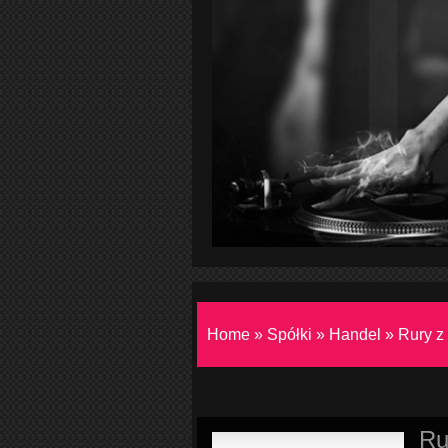
Home
»
Spółki
»
Handel
»
Rury z 
Ru