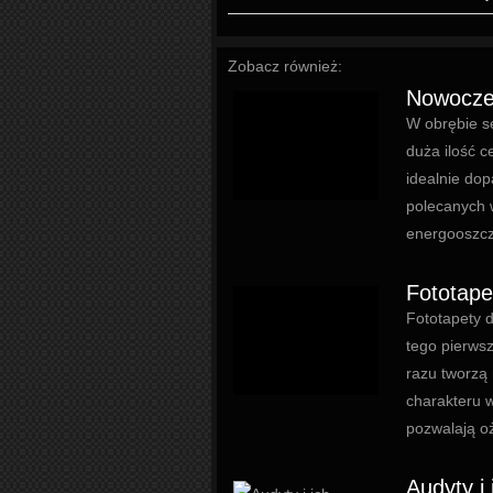
Zobacz również:
Nowocze
W obrębie se
duża ilość c
idealnie do
polecanych 
energooszcz
Fototape
Fototapety 
tego pierws
razu tworzą 
charakteru 
pozwalają oż
Audyty i