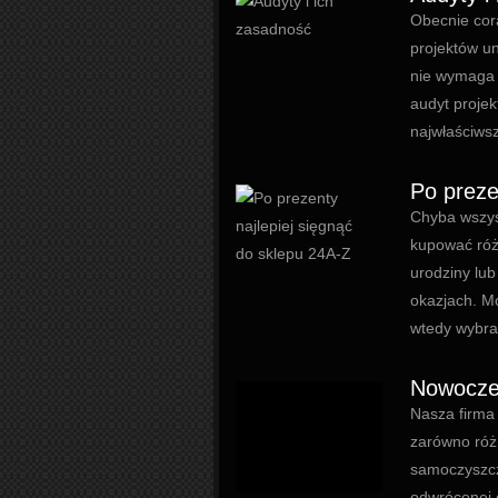
Obecnie cora
projektów u
nie wymaga 
audyt proje
najwłaściwsz
Po preze
Chyba wszysc
kupować róż
urodziny lub
okazjach. M
wtedy wybrać
Nowoczes
Nasza firma 
zarówno różn
samoczyszczą
odwróconej 