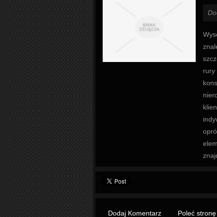
Do
Wyso
znal
szcz
rury
kons
nier
klie
indy
opró
elem
znaj
Dodaj Komentarz
Poleć stronę