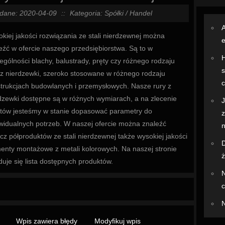
dane: 2020-04-09
::
Kategoria: Spółki / Handel
A
kiej jakości rozwiązania ze stali nierdzewnej można
e
eźć w ofercie naszego przedsiębiorstwa. Są to w
ególności blachy, balustrady, pręty czy różnego rodzaju
s
 z nierdzewki, szeroko stosowane w różnego rodzaju
trukcjach budowlanych i przemysłowych. Nasze rury z
dzewki dostępne są w różnych wymiarach, a na zlecenie
J
ntów jesteśmy w stanie dopasować parametry do
z
widualnych potrzeb. W naszej ofercie można znaleźć
n
cz półproduktów ze stali nierdzewnej także wysokiej jakości
D
enty montażowe z metali kolorowych. Na naszej stronie
ż
duje się lista dostępnych produktów.
N
c
N
Wpis zawiera błędy
Modyfikuj wpis