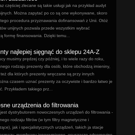
z częściej zlecane są takie usługi jak na przykład audyt
nijnych. Można zapytać po co są one wykonywane, skoro
tego procedura przyznawania dofinansowań z Unii. Otóż
któw unijnych pozwala przede wszystkim wybrać
ą formę finansowania. Dzięki temu...
nty najlepiej sięgnąć do sklepu 24A-Z
y musimy prędzej czy później, i to wiele razy do roku,
nego rodzaju prezenty dla osób, które obchodzą imieniny,
 też dla których prezenty wręczane są przy innych
ożna czasem uznać prezenty za oczywiste i bardzo łatwo je
. Przykładem takiego prz...
ne urządzenia do filtrowania
jest dystrybutorem nowoczesnych urządzeń do filtrowania -
ego rodzaju filtrów (w tym filtry magnetyczne i
ce), jak i specjalistycznych urządzeń, takich ja stacje
osmozy, membrany jonowymienne, osuszacze adsorpcyjne