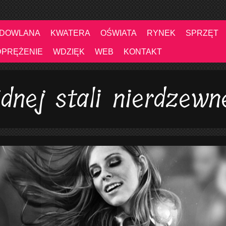
UDOWLANA
KWATERA
OŚWIATA
RYNEK
SPRZĘT
DPRĘŻENIE
WDZIĘK
WEB
KONTAKT
idnej stali nierdzewn