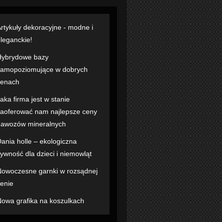
rtykuły dekoracyjne - modne i
leganckie!
Hybrydowe bazy
amopoziomujące w dobrych
cenach
aka firma jest w stanie
aoferować nam najlepsze ceny
awozów mineralnych
ania holle – ekologiczna
ywność dla dzieci i niemowląt
owoczesne garnki w rozsądnej
enie
owa grafika na koszulkach