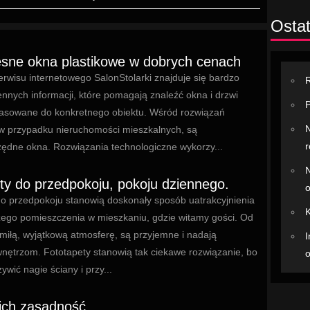
Ostat
sne okna plastikowe w dobrych cenach
rwisu internetowego SalonStolarki znajduje się bardzo
R
ennych informacji, które pomagają znaleźć okna i drzwi
P
pasowane do konkretnego obiektu. Wśród rozwiązań
N
w przypadku nieruchomości mieszkalnych, są
r
ędne okna. Rozwiązania technologiczne wykorzy...
N
ty do przedpokoju, pokoju dziennego.
o
do przedpokoju stanowią doskonały sposób uatrakcyjnienia
K
zego pomieszczenia w mieszkaniu, gdzie witamy gości. Od
miłą, wyjątkową atmosferę, są przyjemne i nadają
I
wnętrzom. Fototapety stanowią tak ciekawe rozwiązanie, bo
o
ywić nagie ściany i przy...
 ich zasadność