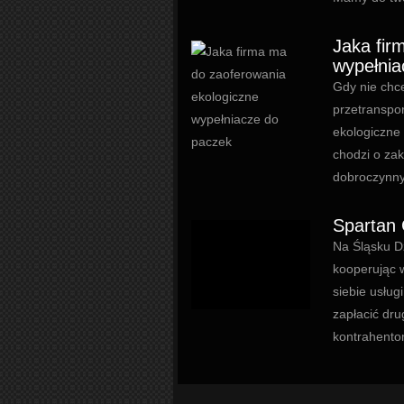
Jaka fir
wypełnia
Gdy nie chce
przetranspo
ekologiczne
chodzi o za
dobroczynny 
Spartan 
Na Śląsku Dz
kooperując 
siebie usłu
zapłacić dru
kontrahentom