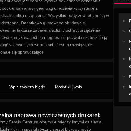
tą obudowy jest bardzo wysoka dokładność wykonania.
book urban armor gear uag umożliwia korzystanie z
stkich funkcji urządzenia. Wszystkie porty zewnętrzne są w
R
ni dostępne. Dodatkowo gumowana obudowa o
wiedniej fakturze zapewnia solidny uchwyt urządzenia.
P
owa zamykana jest na magnes, co pozwala skutecznie ją
N
nąć w dowolnych warunkach. Jest to rozwiązanie
r
onale się sprawdzające.
N
o
K
I
Wpis zawiera błędy
Modyfikuj wpis
o
nalna naprawa nowoczesnych drukarek
firmy Serwis Centrum obejmuje między innymi działania
zięki którym specjalistyczny sprzęt biurowy może