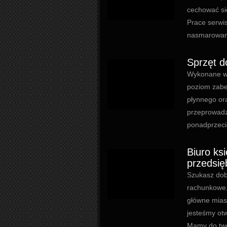
cechować si
Prace serwi
nasmarowani
Sprzęt d
Wykonane wy
poziom zabe
płynnego ora
przeprowadzo
ponadprzecię
Biuro ks
przedsię
Szukasz dobr
rachunkowe,
główne mias
jesteśmy otw
Mamy do two