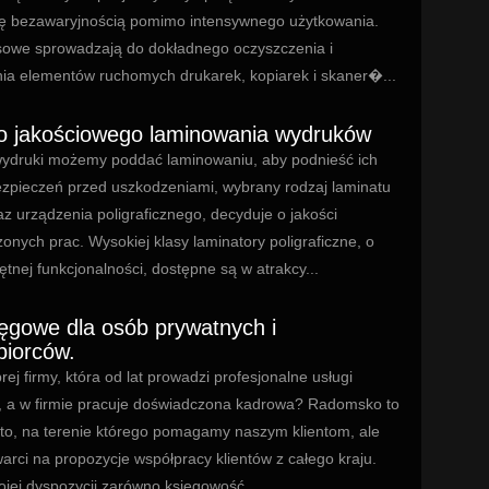
ę bezawaryjnością pomimo intensywnego użytkowania.
sowe sprowadzają do dokładnego oczyszczenia i
a elementów ruchomych drukarek, kopiarek i skaner�...
o jakościowego laminowania wydruków
druki możemy poddać laminowaniu, aby podnieść ich
zpieczeń przed uszkodzeniami, wybrany rodzaj laminatu
z urządzenia poligraficznego, decyduje o jakości
nych prac. Wysokiej klasy laminatory poligraficzne, o
tnej funkcjonalności, dostępne są w atrakcy...
ięgowe dla osób prywatnych i
biorców.
ej firmy, która od lat prowadzi profesjonalne usługi
 a w firmie pracuje doświadczona kadrowa? Radomsko to
to, na terenie którego pomagamy naszym klientom, ale
arci na propozycje współpracy klientów z całego kraju.
jej dyspozycji zarówno księgowość...