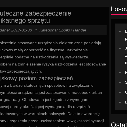
Loso
uteczne zabezpieczenie
likatnego sprzętu
dane: 2017-01-30
::
Kategoria: Spółki / Handel
p
łcześnie stosowane urządzenia elektroniczne posiadają
J
unkowo małą odporność na fizyczne uszkodzenie.
z
ególnie podatne na uszkodzenia są wyświetlacze.
n
obem na zmniejszenie ryzyka uszkodzenia jest stosowanie
ów zabezpieczających.
R
jskowy poziom zabezpieczeń
S
ym z bardzo skutecznych sposobów na zwiększenie
O
zymałości urządzenia jest zastosowanie macobook urban
r gear uag. Obudowa ta jest zgodna z wymogami
L
owej normy określającej wymagania dla urządzeń
loatowanych w warunkach polowych. Daje to gwarancję
ony urządzenia przed uszkodzeniem w większości sytuacji.
Ostat