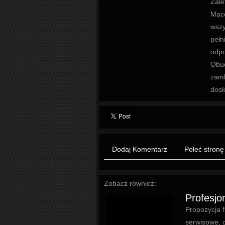
Zale
Maco
wszy
peł
odpo
Obud
zamk
dosk
Dodaj Komentarz
Poleć stronę
Zobacz również:
Profesjo
Propozycja 
serwisowe, d