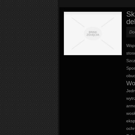
Sk
de
Do
Wspó
stos
Szcz
Spos
obud
Wo
Jedn
wytr
armo
wosk
eksp
ochr