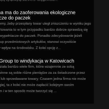
ma ma do zaoferowania ekologiczne
cze do paczek
my, żeby przesyłany towar uległ zniszczeniu w wyniku jego
rtowania to w tym przypadku bardzo dobrze sprawdzą się
 wypełniacze do paczek. Ponadto zdecydowanie jeżeli
kup przedmiotowych artykułów, stanowi oczywiście
wpływ na środowisku. Z kolei opcję z...
Group to windykacja w Katowicach
iała bardzo wiele firm, które wzajemnie ze sobą
winne są sobie różne pieniądze za za świadczone przez
gi lub sprzedawane towary. Czasem jedna firma nie może
giej, ta z kolei nie może zapłacić kolejnym swoim
 i w ten sposób może tworzyć się ...