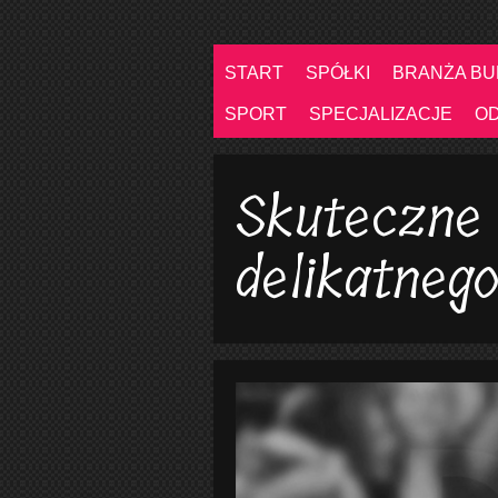
START
SPÓŁKI
BRANŻA B
SPORT
SPECJALIZACJE
O
Skuteczne
delikatneg