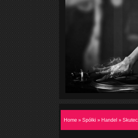
Home
»
Spółki
»
Handel
»
Skutec