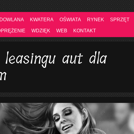
UDOWLANA
KWATERA
OŚWIATA
RYNEK
SPRZĘT
DPRĘŻENIE
WDZIĘK
WEB
KONTAKT
 leasingu aut dla
m