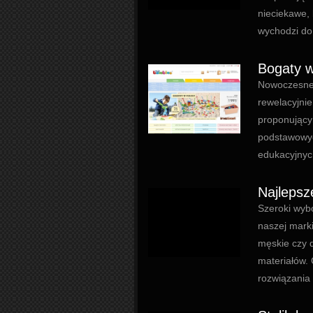
nieciekawe, 
wychodzi do 
Bogaty w
Nowoczesne 
rewelacyjni
proponujący
podstawowyc
edukacyjnych
Najlepsz
Szeroki wybó
naszej marki
męskie czy d
materiałów. 
rozwiązania