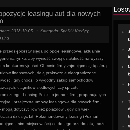
Loso
opozycje leasingu aut dla nowych
rm
dane: 2018-10-05
::
Kategoria: Spółki / Kredyty,
J
asing
k
J
e przedsiębiorstw sięga po opcje leasingowe, aktualnie
t
ępne na rynku, aby wynieść swoją działalność na wyższy
om konkurencyjności. Obecnie firmy zajmujące się tą sferą
M
uktów finansowych, dają praktycznie nieograniczone
b
iwości, gdy chodzi, o wygodny zakup samochodów
P
awczych, ciągników siodłowych czy sprzętu
s
tronicznego. Leasing Polski to jedna z firm, proponujących
kcyjne i przejrzyste umowy leasingowe dla nowych firm,
d
e mogą dotyczyć również pojazdów , gdy ich wiek
kracza dziesięć lat. Rekomendowany leasing (Poznań i
adujące z nim miejscowości) co do jego przedmiotu, może
W