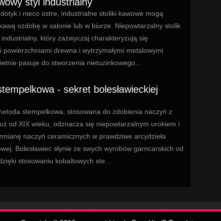
wowy styl industrialny
otyk i nieco ostre, industrialne stoliki kawowe mogą
kawą ozdobę w salonie lub w biurze. Niepowtarzalny stolik
 industrialny, który zazwyczaj charakteryzują się
 powierzchniami drewna i wytrzymałymi metalowymi
ietnie pasuje do stworzenia nietuzinkowego...
tempelkowa - sekret bolesławieckiej
etoda stempelkowa, stosowana do zdobienia naczyń z
uż od XIX wieku, odznacza się niepowtarzalnym urokiem i
zmianę naczyń ceramicznych w prawdziwe arcydzieła
owej. Bolesławiec słynie ze swych wyrobów garncarskich od
dzięki stosowaniu kobaltowych ste...