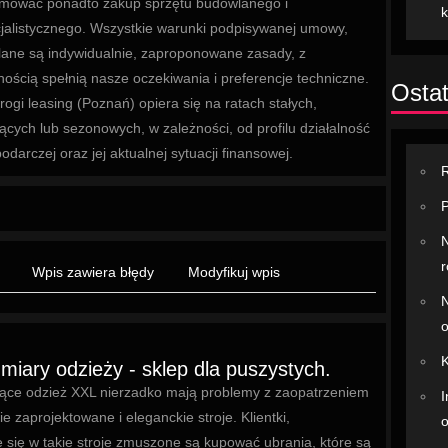
mować ponadto zakup sprzętu budowlanego i
jalistycznego. Wszystkie warunki podpisywanej umowy,
lane są indywidualnie, zaproponowane zasady, z
ością spełnią nasze oczekiwania i preferencje techniczne.
Ostat
rogi leasing (Poznań) opiera się na ratach stałych,
ących lub sezonowych, w zależności, od profilu działalność
odarczej oraz jej aktualnej sytuacji finansowej.
R
P
N
r
Wpis zawiera błędy
Modyfikuj wpis
N
o
K
miary odzieży - sklep dla puszystych.
ące odzież XXL nierzadko mają problemy z zaopatrzeniem
I
ie zaprojektowane i eleganckie stroje. Klientki,
o
 się w takie stroje zmuszone są kupować ubrania, które są