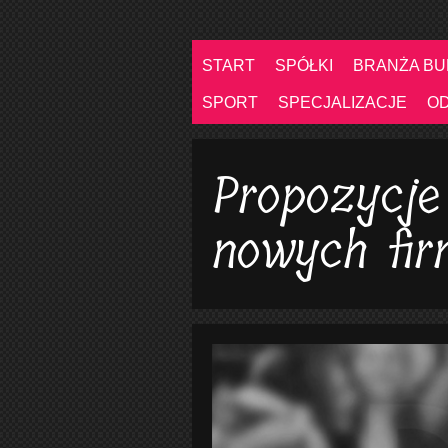
START
SPÓŁKI
BRANŻA B
SPORT
SPECJALIZACJE
O
Propozycje
nowych fir