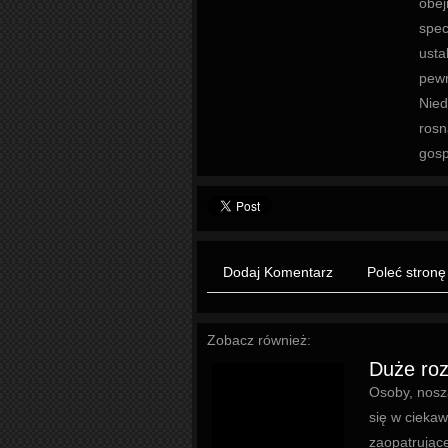
obej
spec
usta
pewn
Nied
rosn
gosp
Dodaj Komentarz
Poleć stronę
Zobacz również:
Duże roz
Osoby, nosz
się w ciekaw
zaopatrujące