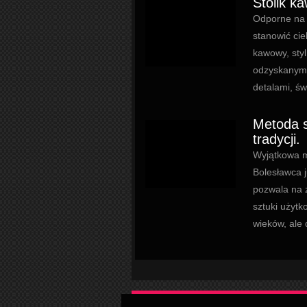
Stolik ka
Odporne na d
stanowić cie
kawowy, styl
odzyskanymi
detalami, św
Metoda s
tradycji.
Wyjątkowa m
Bolesławca j
pozwala na 
sztuki użytk
wieków, ale 