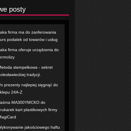
we posty
aka firma ma do zaoferowania
urs podatek od towarów i usług
aka firma oferuje urządzenia do
ermolizy
etoda stempelkowa - sekret
olesławieckiej tradycji.
o prezenty najlepiej sięgnąć do
klepu 24A-Z
Taśma MA300YMCKO do
rukarek kart plastikowych firmy
MagiCard
ykonywanie jakościowego haftu