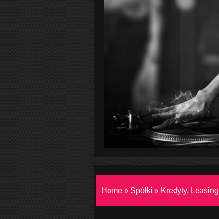
Home
»
Spółki
»
Kredyty, Leasing