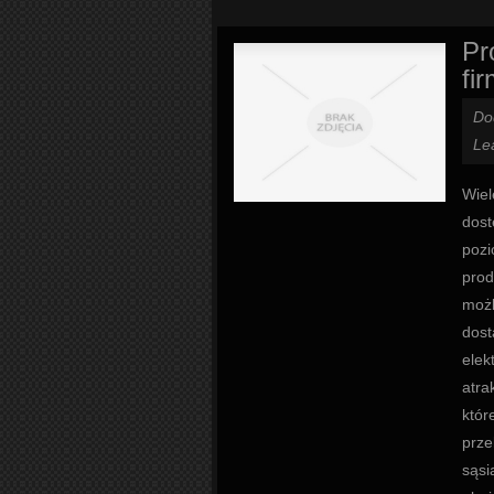
Pr
fi
Do
Le
Wiel
dost
pozi
prod
możl
dost
elek
atra
któr
prze
sąsi