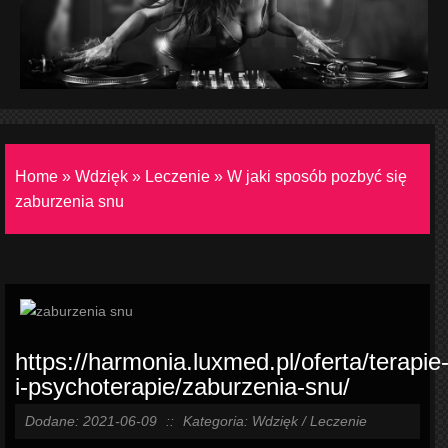
Home
»
Wdzięk
»
Leczenie
»
W jaki sposób pozbyć się
zaburzenia snu
https://harmonia.luxmed.pl/oferta/terapie
i-psychoterapie/zaburzenia-snu/
Dodane: 2021-06-09
::
Kategoria: Wdzięk / Leczenie