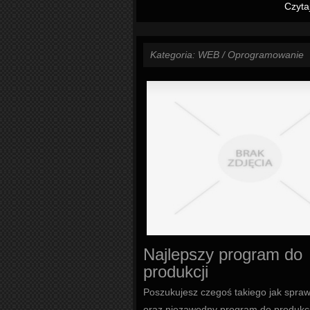
Czyta
Kategoria: WEB / Oprogramowanie
Najlepszy program do
produkcji
Poszukujesz czegoś takiego jak spra
oraz niezawodny program do produkcj