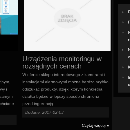
R
P
N
r
N
o
Urządzenia monitoringu w
rozsądnych cenach
K
W ofercie sklepu internetowego z kamerami i
I
instalacjami alarmowymi można bardzo szybko
yjnym,
o
odszukać produkty, dzięki którym konkretna
wy i
działka będzie w lepszy sposób chroniona
m samym
przed ingerencją...
echciane
Dodane: 2017-02-03
Czytaj więcej »