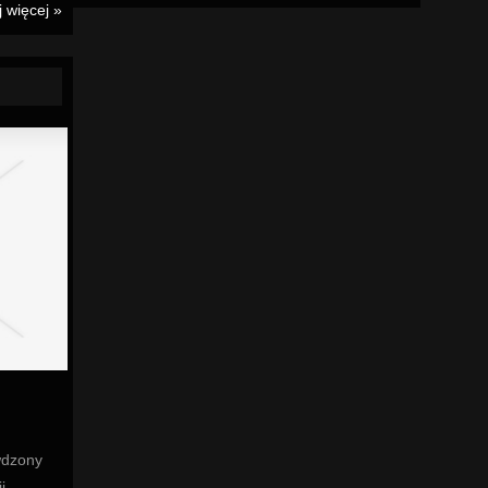
j więcej »
wdzony
i,