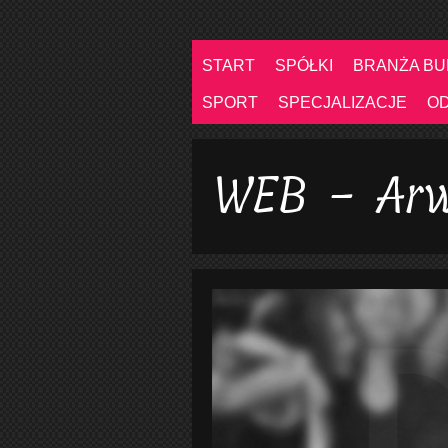
START
SPÓŁKI
BRANŻA B
SPORT
SPECJALIZACJE
O
WEB - Arw