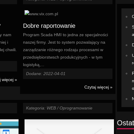
C
?
Dobre raportowanie
S
a
ży nam
Program Scada HMI to jedna ze specjalności
iej i
naszej firmy. Jest to system pozwalający na
D
j chwili.
zarządzanie różnego rodzaju procesami w
U
przedsiębiorstwsch produkcyjnych - w tym
r
logistyką,...
P
Dodane: 2022-04-01
j więcej »
n
Czytaj więcej »
N
Kategoria: WEB / Oprogramowanie
Ostat