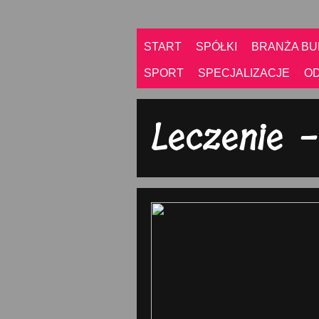
START
SPÓŁKI
BRANŻA B
SPORT
SPECJALIZACJE
O
Leczenie -