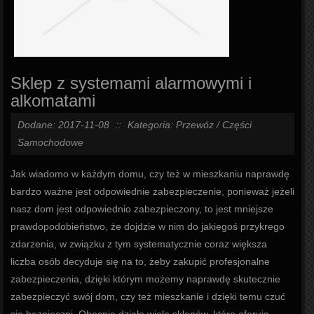
Sklep z systemami alarmowymi i
alkomatami
Dodane: 2017-11-08
::
Kategoria: Przewóz / Części
Samochodowe
Jak wiadomo w każdym domu, czy też w mieszkaniu naprawdę
bardzo ważne jest odpowiednie zabezpieczenie, ponieważ jeżeli
nasz dom jest odpowiednio zabezpieczony, to jest mniejsze
prawdopodobieństwo, że dojdzie w nim do jakiegoś przykrego
zdarzenia, w związku z tym systematycznie coraz większa
liczba osób decyduje się na to, żeby zakupić profesjonalne
zabezpieczenia, dzięki którym możemy naprawdę skutecznie
zabezpieczyć swój dom, czy też mieszkanie i dzięki temu czuć