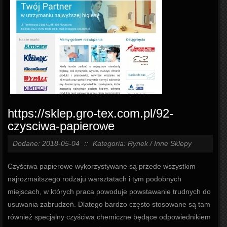
https://sklep.gro-tex.com.pl/92-
czysciwa-papierowe
Dodane: 2018-05-04
::
Kategoria: Rynek / Inne Sklepy
Czyściwa papierowe wykorzystywane są przede wszystkim
najrozmaitszego rodzaju warsztatach i tym podobnych
miejscach, w których praca powoduje powstawanie trudnych do
usuwania zabrudzeń. Dlatego bardzo często stosowane są tam
również specjalny czyściwa chemiczne będące odpowiednikiem