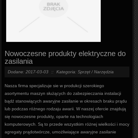
Nowoczesne produkty elektryczne do
zasilania
Dodane: 2017-03-03
::
Kategoria: Sprzęt / Narzędzia
Nasza firma specjalizuje sie w produkcji szerokiego
asortymentu maszyn służących do zabezpieczania instalacji
bądź stanowiących awaryjne zasilanie w okresach braku prądu
lub podczas różnego rodzaju awarii. W naszej ofercie znajdują
się nowoczesne produkty, oparte na technologiach
komputerowych. Są to przede wszystkim różnej wielkości i mocy
agregaty prądotwórcze, umożliwiające awaryjne zasilanie