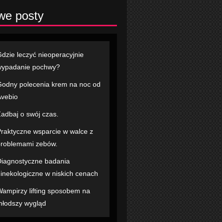
we posty
dzie leczyć nieoperacyjnie
wypadanie pochwy?
odny polecenia krem na noc od
vebio
adbaj o swój czas.
raktyczne wsparcie w walce z
roblemami zebów.
iagnostyczne badania
inekologiczne w niskich cenach
ampirzy lifting sposobem na
łodszy wygląd