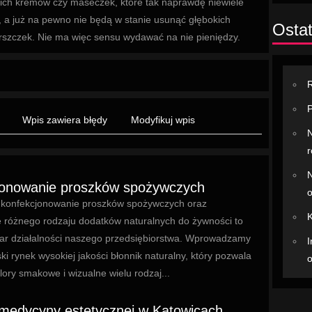
ich kremów czy maseczek, które tak naprawdę niewiele
, a już na pewno nie będą w stanie usunąć głębokich
Ostat
szczek. Nie ma więc sensu wydawać na nie pieniędzy.
R
P
Wpis zawiera błędy
Modyfikuj wpis
N
r
N
jonowanie proszków spożywczych
o
 konfekcjonowanie proszków spożywczych oraz
K
e różnego rodzaju dodatków naturalnych do żywności to
ar działalności naszego przedsiębiorstwa. Wprowadzamy
I
ski rynek wysokiej jakości błonnik naturalny, który pozwala
o
ory smakowe i wizualne wielu rodzaj...
medycyny estetycznej w Katowicach