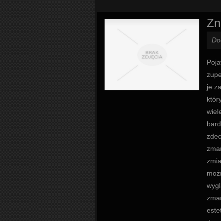
Zn
Do
Poja
zupe
je z
któr
wiel
bard
zdec
zmar
zmia
możn
wygl
zmar
este