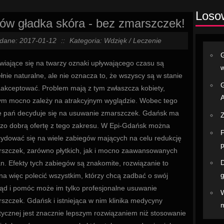
Loso
ów gładka skóra - bez zmarszczek!
dane: 2017-01-12
::
Kategoria: Wdzięk / Leczenie
G
wiające się na twarzy oznaki upływającego czasu są
łnie naturalne, ale nie oznacza to, że wszyscy są w stanie
G
aakceptować. Problem mają z tym zwłaszcza kobiety,
A
ym mocno zależy na atrakcyjnym wyglądzie. Wobec tego
e pań decyduje się na usuwanie zmarszczek. Gdańsk ma
Z
zo dobrą ofertę z tego zakresu. W Epi-Gdańsk można
P
ydować się na wiele zabiegów mających na celu redukcję
p
szczek, zarówno płytkich, jak i mocno zaawansowanych
D
n. Efekty tych zabiegów są znakomite, rozwiązanie to
g
a więc polecić wszystkim, którzy chcą zadbać o swój
ąd i pomóc może im tylko profesjonalne usuwanie
W
szczek. Gdańsk i istniejąca w nim klinika medycyny
m
tycznej jest znacznie lepszym rozwiązaniem niż stosowanie