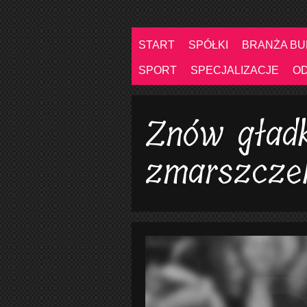
START
SPÓŁKI
BRANŻA B
SPORT
SPECJALIZACJE
O
Znów gład
zmarszcze