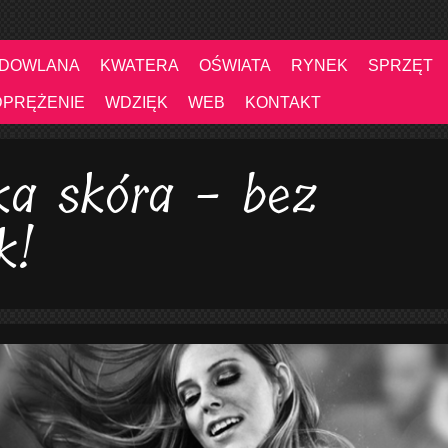
UDOWLANA
KWATERA
OŚWIATA
RYNEK
SPRZĘT
DPRĘŻENIE
WDZIĘK
WEB
KONTAKT
ka skóra - bez
k!