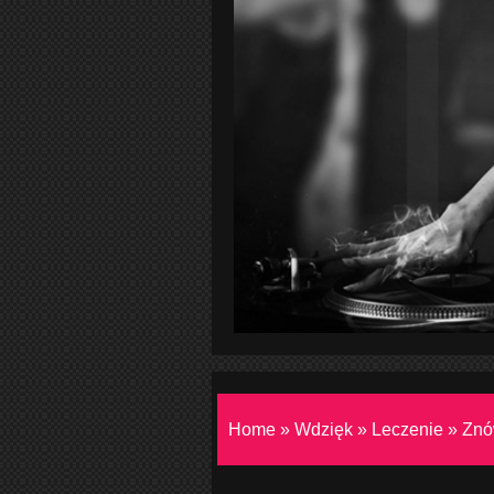
Home
»
Wdzięk
»
Leczenie
»
Znó