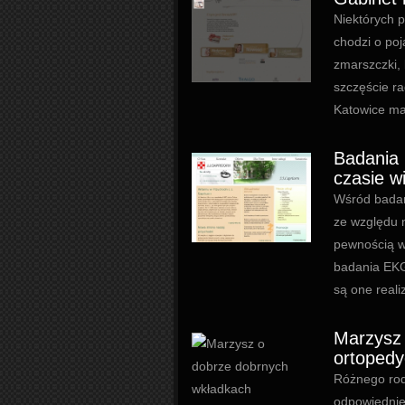
Niektórych p
chodzi o poj
zmarszczki,
szczęście r
Katowice maj
Badania
czasie w
Wśród badań,
ze względu n
pewnością w
badania EKG
są one reali
Marzysz 
ortoped
Różnego rod
odpowiednie