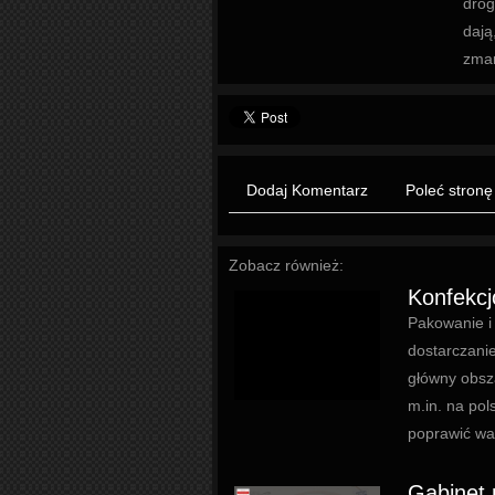
drog
dają
zmar
Dodaj Komentarz
Poleć stronę
Zobacz również:
Konfekc
Pakowanie i
dostarczani
główny obsz
m.in. na pol
poprawić wal
Gabinet 