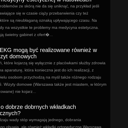
roblemów ze skórą nie da się uniknąć, na przykład jeśli
awiające się w czasie ciąży przebarwienia czy też
 które są nieubłaganą oznaką upływającego czasu. Na
ady na wszystkie te problemy ma medycyna estetyczna.
ą świetny gabinet z ofert�...
 EKG mogą być realizowane również w
izyt domowych
 które kojarzą się wyłącznie z placówkami służby zdrowia
a aparaturę, która konieczna jest do ich realizacji, z
ielu osobom przychodzą na myśl także różnego rodzaju
. Wizyty domowe (Warszawa także jest miastem, w którym
zowane) nie kojarz...
o dobrze dobrnych wkładkach
ycznych?
zaju wady stóp wymagają jednego, dobrania
go obuwia, ale również wkładki ortopedyczne Warszawa