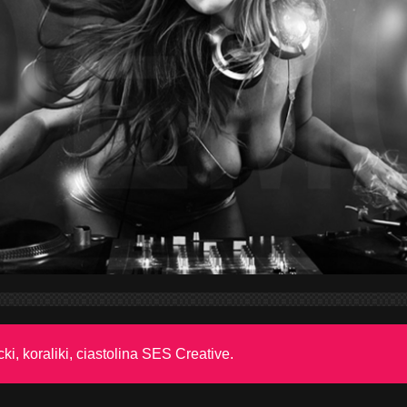
cki, koraliki, ciastolina SES Creative.