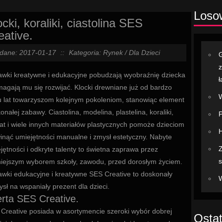
Loso
ocki, koraliki, ciastolina SES
eative.
dane: 2017-01-17
::
Kategoria: Rynek / Dla Dzieci
G
z
wki kreatywne i edukacyjne pobudzają wyobraźnię dziecka
ł
magają mu się rozwijać. Klocki drewniane już od bardzo
W
u lat towarzyszom kolejnym pokoleniom, stanowiąc element
onałej zabawy. Ciastolina, modelina, plastelina, koraliki,
P
at i wiele innych materiałów plastycznych pomoże dzieciom
H
inąć umiejętności manualne i zmysł estetyczny. Nabyte
Z
jętności i odkryte talenty to świetna zaprawa przez
s
iejszym wyborem szkoły, zawodu, przed dorosłym życiem.
wki edukacyjne i kreatywne SES Creative to doskonały
W
sł na wspaniały prezent dla dzieci.
rta SES Creative.
Creative posiada w asortymencie szeroki wybór dobrej
Ostat