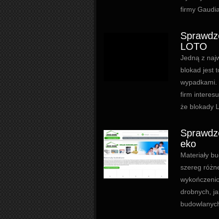
firmy Gaudia
Sprawdzo
LOTO
Jedną z naj
blokad jest
wypadkami. J
firm interes
że blokady L
Sprawdzo
eko
Materiały bu
szereg różn
wykończeniow
drobnych, j
budowlanych