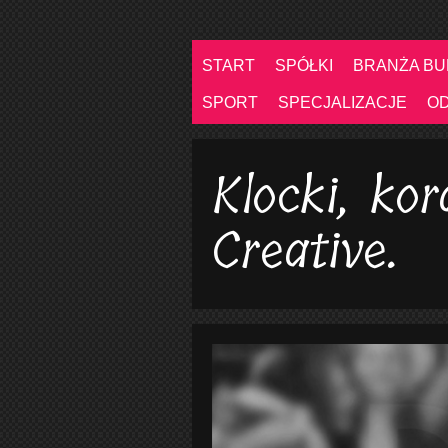
START
SPÓŁKI
BRANŻA B
SPORT
SPECJALIZACJE
O
Klocki, kor
Creative.