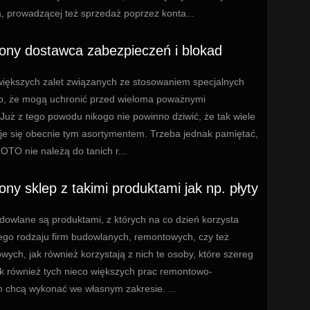
, prowadzącej też sprzedaż poprzez konta...
ny dostawca zabezpieczeń i blokad
większych zalet związanych ze stosowaniem specjalnych
 to, że mogą uchronić przed wieloma poważnymi
uż z tego powodu nikogo nie powinno dziwić, że tak wiele
uje się obecnie tym asortymentem. Trzeba jednak pamiętać,
OTO nie należą do tanich r...
ny sklep z takimi produktami jak np. płyty
dowlane są produktami, z których na co dzień korzysta
ego rodzaju firm budowlanych, remontowych, czy też
ych, jak również korzystają z nich te osoby, które szereg
ak również tych nieco większych prac remontowo-
 chcą wykonać we własnym zakresie. ...