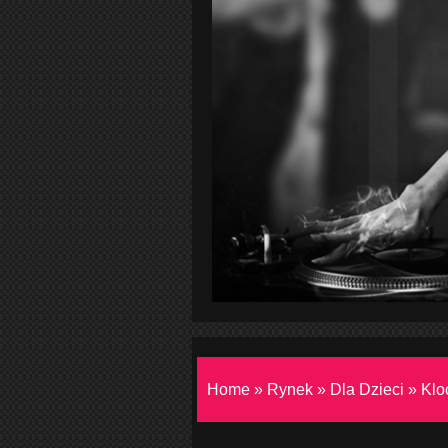
Home
»
Rynek
»
Dla Dzieci
»
Klo