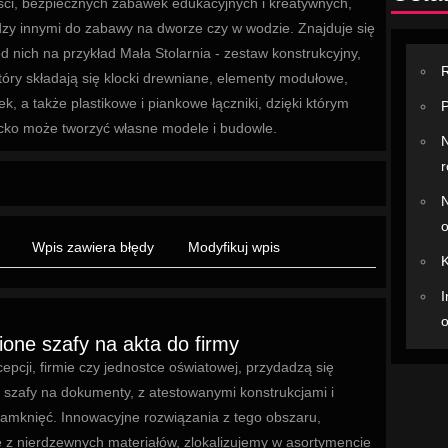
ści, bezpiecznych zabawek edukacyjnych i kreatywnych,
zy innymi do zabawy na dworze czy w wodzie. Znajduje się
d nich na przykład Mała Stolarnia - zestaw konstrukcyjny,
R
tóry składają się klocki drewniane, elementy modułowe,
ek, a także plastikowe i piankowe łączniki, dzięki którym
P
cko może tworzyć własne modele i budowle.
N
r
N
o
Wpis zawiera błędy
Modyfikuj wpis
K
I
o
ne szafy na akta do firmy
epcji, firmie czy jednostce oświatowej, przydadzą się
szafy na dokumenty, z atestowanymi konstrukcjami i
amknięć. Innowacyjne rozwiązania z tego obszaru,
z nierdzewnych materiałów, zlokalizujemy w asortymencie