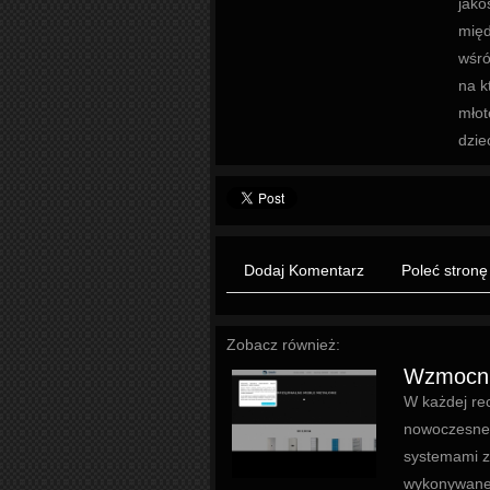
jako
międ
wśró
na k
młot
dzie
Dodaj Komentarz
Poleć stronę
Zobacz również:
Wzmocnio
W każdej rec
nowoczesne 
systemami z
wykonywane 