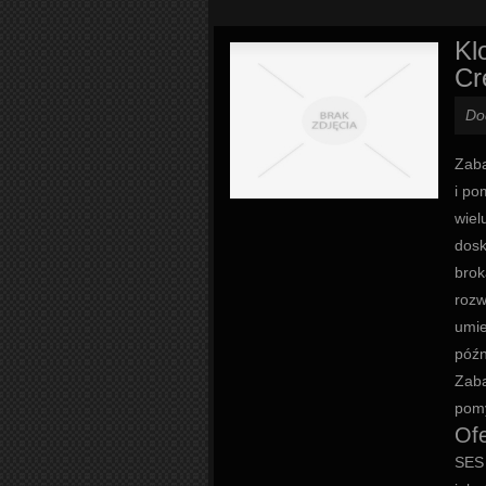
Kl
Cr
Do
Zaba
i po
wiel
dosk
brok
rozw
umie
późn
Zaba
pomy
Ofe
SES 