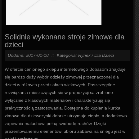
Solidnie wykonane stroje zimowe dla
dzieci
Dodane: 2017-01-18
::
Kategoria: Rynek / Dla Dzieci
W ofercie cenionego sklepu internetowego Bobasom znajduje
się bardzo duży wybór odzieży zimowej przeznaczonej dla
dzieci w różnych przedziałach wiekowych. Poszczególne
rozwiązania mieszczących się w propozycji są zrobione
wyłącznie z klasowych materiałów i charakteryzują się
praktycznością zastosowania. Dostępna do kupienia kurtka
zimowa dla dziewczynki dobrze utrzymuje ciepło, a dodatkowo
zapewnia maluchowi pełną swobodę ruchów. Dzięki
prezentowanemu elementowi ubioru zabawa na śniegu jest w