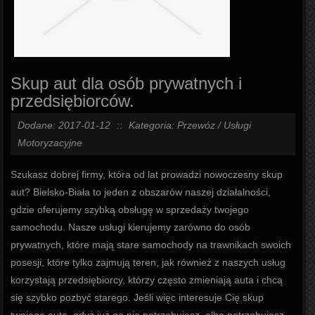
Skup aut dla osób prywatnych i
przedsiębiorców.
Dodane: 2017-01-12
::
Kategoria: Przewóz / Usługi
Motoryzacyjne
Szukasz dobrej firmy, która od lat prowadzi nowoczesny skup
aut? Bielsko-Biała to jeden z obszarów naszej działalności,
gdzie oferujemy szybką obsługę w sprzedaży twojego
samochodu. Nasze usługi kierujemy zarówno do osób
prywatnych, które mają stare samochody na trawnikach swoich
posesji, które tylko zajmują teren, jak również z naszych usług
korzystają przedsiębiorcy, którzy często zmieniają auta i chcą
się szybko pozbyć starego. Jeśli więc interesuje Cię skup